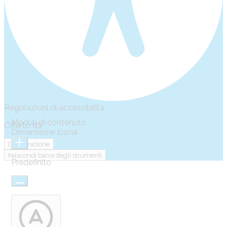
Regolazioni di accessibilità
Moduli di contenuto
Offerto da
OneTap
Dimensione icona
Dichiarazione
Nascondi barra degli strumenti
Predefinito