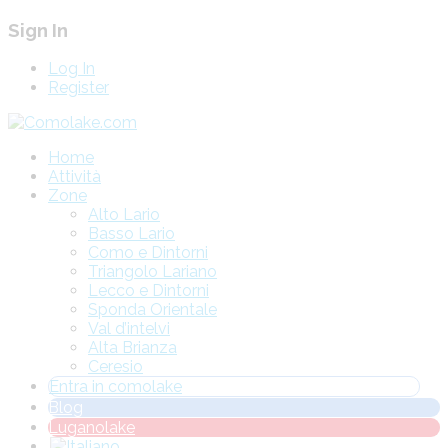
Sign In
Log In
Register
Home
Attività
Zone
Alto Lario
Basso Lario
Como e Dintorni
Triangolo Lariano
Lecco e Dintorni
Sponda Orientale
Val d’intelvi
Alta Brianza
Ceresio
Entra in comolake
Blog
Luganolake