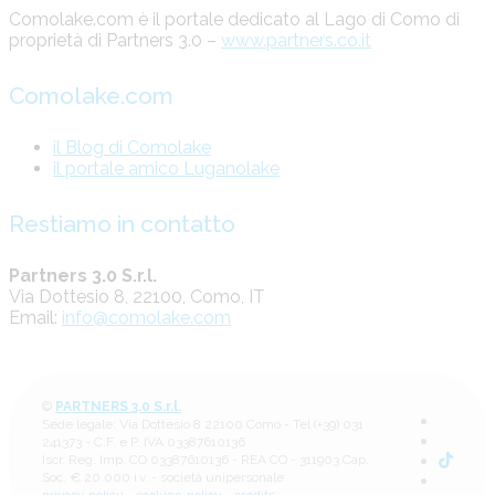
Comolake.com è il portale dedicato al Lago di Como di
proprietà di Partners 3.0 –
www.partners.co.it
Comolake.com
il Blog di Comolake
il portale amico Luganolake
Restiamo in contatto
Partners 3.0 S.r.l.
Via Dottesio 8, 22100, Como, IT
Email:
info@comolake.com
©
PARTNERS 3.0 S.r.l.
Sede legale: Via Dottesio 8 22100 Como - Tel (+39) 031
241373 - C.F. e P. IVA 03387610136
Iscr. Reg. Imp. CO 03387610136 - REA CO - 311903 Cap.
Soc. € 20.000 i.v. - società unipersonale
privacy policy
-
cookies-policy
-
credits