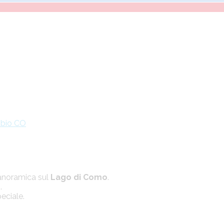
bbio CO
panoramica sul
Lago di Como
.
.
eciale.