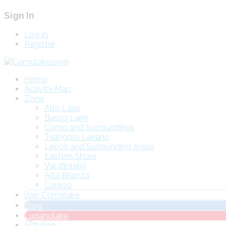
Sign In
Log In
Register
Home
Activity Map
Zone
Alto Lario
Basso Lario
Como and Surroundings
Triangolo Lariano
Lecco and Surrounding Areas
Eastern Shore
Val d’intelvi
Alta Brianza
Ceresio
Join Comolake
Blog
Luganolake