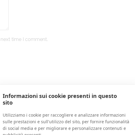
e next time I comment.
hotos and more to show customers what makes your business s
ou provide below. If you already have an account, please
log
Informazioni sui cookie presenti in questo
sito
Utilizziamo i cookie per raccogliere e analizzare informazioni
sulle prestazioni e sull'utilizzo del sito, per fornire funzionalità
di social media e per migliorare e personalizzare contenuti e
pubblicità presenti.