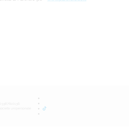
A 03387610136
società unipersonale