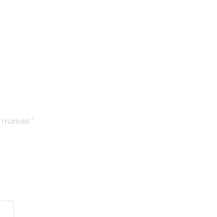
re marked
*