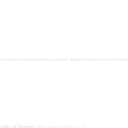
he processing of personal data for purposes A) – Request for contact and/or informatio
ietà di Partners 3.0 –
www.partners.co.it