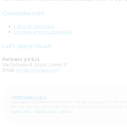
Comolake.com
il Blog di Comolake
il portale amico Luganolake
Let’s stay in touch
Partners 3.0 S.r.l.
Via Dottesio 8, 22100, Como, IT
Email:
info@comolake.com
©
PARTNERS 3.0 S.r.l.
Sede legale: Via Dottesio 8 22100 Como - Tel (+39) 031 241373 - C.F. e P. IV
Iscr. Reg. Imp. CO 03387610136 - REA CO - 311903 Cap. Soc. € 20.000 i.v. - 
privacy policy
-
cookies-policy
-
credits