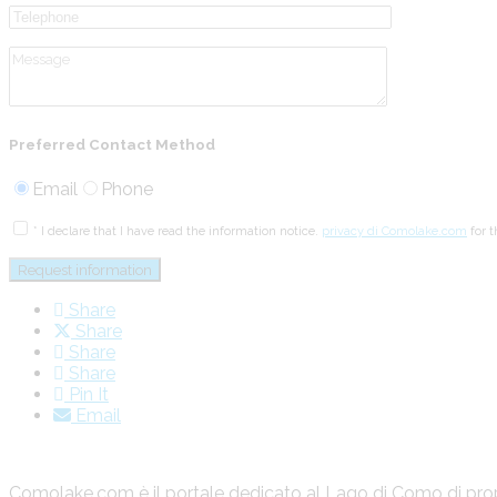
Preferred Contact Method
Email
Phone
* I declare that I have read the information notice.
privacy di Comolake.com
for t
Share
Share
Share
Share
Pin It
Email
Comolake.com è il portale dedicato al Lago di Como di propr