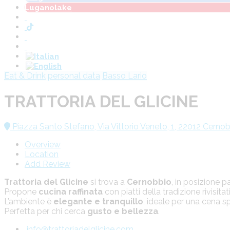
Luganolake
Eat & Drink
personal data
Basso Lario
TRATTORIA DEL GLICINE
Piazza Santo Stefano, Via Vittorio Veneto, 1, 22012 Cerno
Overview
Location
Add Review
Trattoria del Glicine
si trova a
Cernobbio
, in posizione 
Propone
cucina raffinata
con piatti della tradizione rivisitati
L’ambiente è
elegante e tranquillo
, ideale per una cena sp
Perfetta per chi cerca
gusto e bellezza
.
info@trattoriadelglicine.com