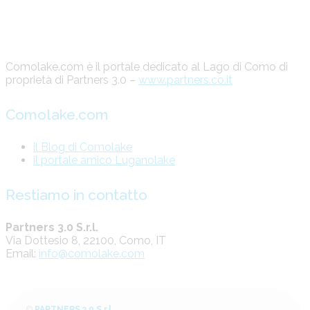
Comolake.com è il portale dedicato al Lago di Como di
proprietà di Partners 3.0 –
www.partners.co.it
Comolake.com
il Blog di Comolake
il portale amico Luganolake
Restiamo in contatto
Partners 3.0 S.r.l.
Via Dottesio 8, 22100, Como, IT
Email:
info@comolake.com
©
PARTNERS 3.0 S.r.l.