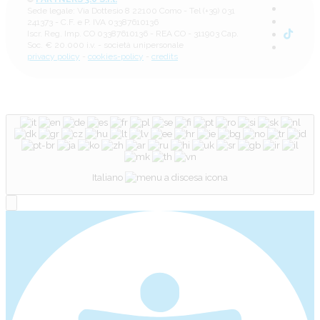
Sede legale: Via Dottesio 8 22100 Como - Tel (+39) 031
241373 - C.F. e P. IVA 03387610136
Iscr. Reg. Imp. CO 03387610136 - REA CO - 311903 Cap.
Soc. € 20.000 i.v. - società unipersonale
privacy policy
-
cookies-policy
-
credits
Italiano