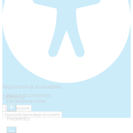
Regolazioni di accessibilità
Moduli di contenuto
Offerto da
OneTap
Dimensione icona
Dichiarazione
Nascondi barra degli strumenti
Predefinito