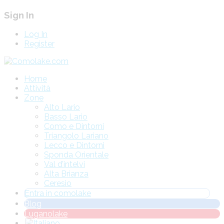
Sign In
Log In
Register
Home
Attività
Zone
Alto Lario
Basso Lario
Como e Dintorni
Triangolo Lariano
Lecco e Dintorni
Sponda Orientale
Val d’intelvi
Alta Brianza
Ceresio
Entra in comolake
Blog
Luganolake