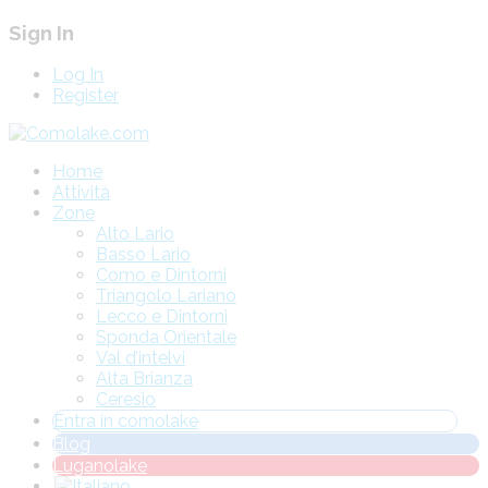
Sign In
Log In
Register
Home
Attività
Zone
Alto Lario
Basso Lario
Como e Dintorni
Triangolo Lariano
Lecco e Dintorni
Sponda Orientale
Val d’intelvi
Alta Brianza
Ceresio
Entra in comolake
Blog
Luganolake