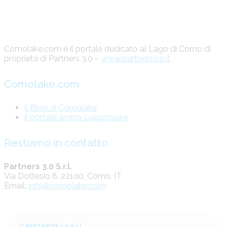
Comolake.com è il portale dedicato al Lago di Como di
proprietà di Partners 3.0 –
www.partners.co.it
Comolake.com
il Blog di Comolake
il portale amico Luganolake
Restiamo in contatto
Partners 3.0 S.r.l.
Via Dottesio 8, 22100, Como, IT
Email:
info@comolake.com
©
PARTNERS 3.0 S.r.l.