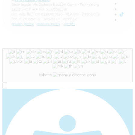
Sede legale: Via Dottesio 8 22100 Como - Tel (+39) 031
241373 - C.F. e P. IVA 03387610136
Iscr. Reg. Imp. CO 03387610136 - REA CO - 311903 Cap.
Soc. € 20.000 i.v. - società unipersonale
privacy policy
-
cookies-policy
-
credits
Italiano