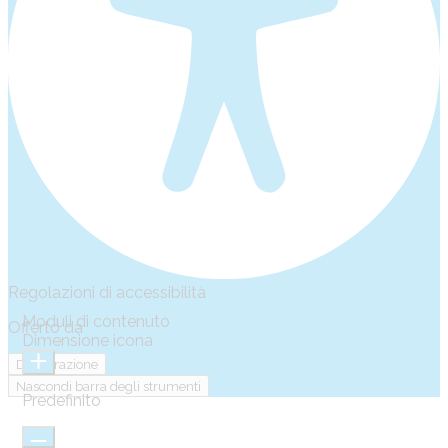
Regolazioni di accessibilità
Moduli di contenuto
Offerto da
OneTap
Dimensione icona
Dichiarazione
Nascondi barra degli strumenti
Predefinito